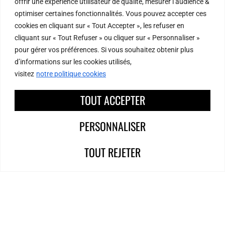
offrir une expérience utilisateur de qualité, mesurer l’audience &
optimiser certaines fonctionnalités. Vous pouvez accepter ces
cookies en cliquant sur « Tout Accepter », les refuser en
cliquant sur « Tout Refuser » ou cliquer sur « Personnaliser »
pour gérer vos préférences. Si vous souhaitez obtenir plus
d’informations sur les cookies utilisés,
visitez
notre politique cookies
TOUT ACCEPTER
Rue Pierre et Dominique Ponchardier
PERSONNALISER
42010 Saint-Etienne
Tel : 04 77 47 78 00
TOUT REJETER