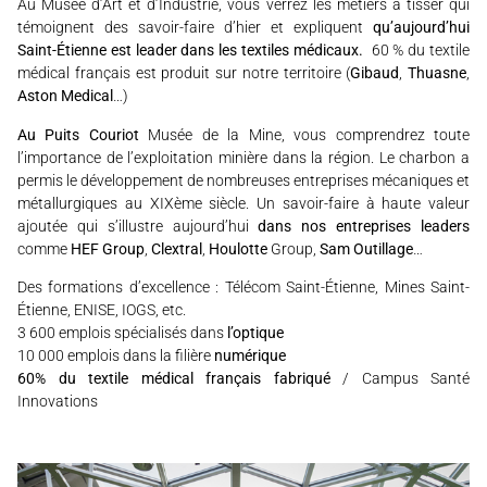
Au Musée d’Art et d’Industrie, vous verrez les métiers à tisser qui
témoignent des savoir-faire d’hier et expliquent
qu’aujourd’hui
Saint-Étienne est leader dans les textiles médicaux.
60 % du textile
médical français est produit sur notre territoire (
Gibaud
,
Thuasne
,
Aston Medical
…)
Au Puits Couriot
Musée de la Mine, vous comprendrez toute
l’importance de l’exploitation minière dans la région. Le charbon a
permis le développement de nombreuses entreprises mécaniques et
métallurgiques au XIXème siècle. Un savoir-faire à haute valeur
ajoutée qui s’illustre aujourd’hui
dans nos entreprises leaders
comme
HEF Group
,
Clextral
,
Houlotte
Group,
Sam Outillage
…
Des formations d’excellence : Télécom Saint-Étienne, Mines Saint-
Étienne, ENISE, IOGS, etc.
3 600 emplois spécialisés dans
l’optique
10 000 emplois dans la filière
numérique
60% du textile médical français fabriqué
/ Campus Santé
Innovations