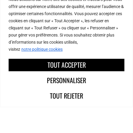
offrir une expérience utilisateur de qualité, mesurer l’audience &
optimiser certaines fonctionnalités. Vous pouvez accepter ces
cookies en cliquant sur « Tout Accepter », les refuser en
cliquant sur « Tout Refuser » ou cliquer sur « Personnaliser »
pour gérer vos préférences. Si vous souhaitez obtenir plus
d’informations sur les cookies utilisés,
visitez
notre politique cookies
TOUT ACCEPTER
Rue Pierre et Dominique Ponchardier
PERSONNALISER
42010 Saint-Etienne
Tel : 04 77 47 78 00
TOUT REJETER